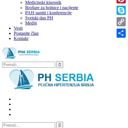
Medicinski kiseonik
Brošure za bolnice i pacijente
Pinter
PAH samiti i konferencije
Svetski dan PH
Skype
Mediji
Vesti
Copy
Postanite član
Kontakt
Link
Share