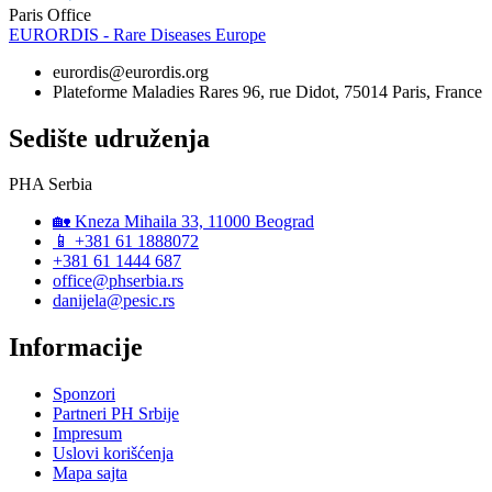
Paris Office
EURORDIS - Rare Diseases Europe
eurordis@eurordis.org
Plateforme Maladies Rares 96, rue Didot, 75014 Paris, France
Sedište udruženja
PHA Serbia
🏡 Kneza Mihaila 33, 11000 Beograd
📱 +381 61 1888072
+381 61 1444 687
office@phserbia.rs
danijela@pesic.rs
Informacije
Sponzori
Partneri PH Srbije
Impresum
Uslovi korišćenja
Mapa sajta