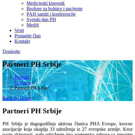
Medicinski kiseonik
Brošure za bolnice i pacijente
PAH samiti i konferencije
Svetski dan PH
Mediji
Vesti
Postanite član
Kontakt
Donirajte
Partneri PH Srbije
Pretraži
/
O Nama
/
Partneri PH Srbije
Back To Home
Partneri PH Srbije
PH Srbija je dugogodišnja aktivna članica PHA Evrope, krovne
asocijacije koja okuplja 33 udruženja iz 27 evropske zemlje. Kroz
svoje aktivnosti, naše udruženje ima partnerske odnose sa mnogim