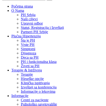
Početna strana
O Nama
PH Srbija
Naši ciljevi
Upravni odbor
Statut, Registracija i Izveštaji
Partneri PH Srbije
Plućna Hipertenzija
Šta je PH
Vrste PH
Simptomi
Dijagnoza
Deca sa PH
PH i funkcionalna klasa
Živeti sa PH
Terapije & Istrživnja
Terapije
Hirurške opcije
Klinička ispitivanja
Izveštaji sa konferencija
Informacije o lekovima
Informacije
Centri za pacijente
Psihološko savetovalište