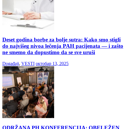
Deset godina borbe za bolje sutra: Kako smo stigli
do najvišeg nivoa lečenja PAH pacijenata — i zašto
ne smemo da dopustimo da se sve uruši
Događaji
,
VESTI
октобар 13, 2025
ODRŽANA PH KONFERENCIJA: OBELEŽEN