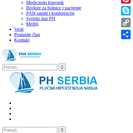
Medicinski kiseonik
Brošure za bolnice i pacijente
Pinter
PAH samiti i konferencije
Svetski dan PH
Skype
Mediji
Vesti
Copy
Postanite član
Kontakt
Link
Share