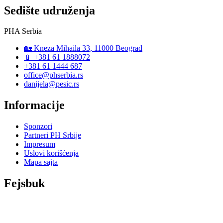
Sedište udruženja
PHA Serbia
🏡 Kneza Mihaila 33, 11000 Beograd
📱 +381 61 1888072
+381 61 1444 687
office@phserbia.rs
danijela@pesic.rs
Informacije
Sponzori
Partneri PH Srbije
Impresum
Uslovi korišćenja
Mapa sajta
Fejsbuk