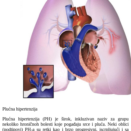
Plućna hipertenzija
Plućna hipertenzija (PH) je širok, inkluzivan naziv za grupu
nekoliko hroničnoh bolesti koje pogađaju srce i pluća. Neki oblici
(podtipovi) PH-a su retki kao i brzo progresivni, iscrpljujući i sa