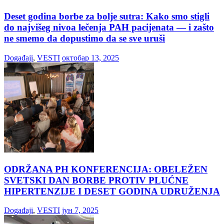
Deset godina borbe za bolje sutra: Kako smo stigli
do najvišeg nivoa lečenja PAH pacijenata — i zašto
ne smemo da dopustimo da se sve uruši
Događaji
,
VESTI
октобар 13, 2025
ODRŽANA PH KONFERENCIJA: OBELEŽEN
SVETSKI DAN BORBE PROTIV PLUĆNE
HIPERTENZIJE I DESET GODINA UDRUŽENJA
Događaji
,
VESTI
јун 7, 2025