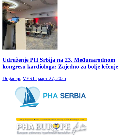
Udruženje PH Srbija na 23. Međunarodnom
kongresu kardiologa: Zajedno za bolje lečenje
Događaji
,
VESTI
март 27, 2025