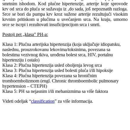
smrtnim ishodom. Kod plućne hipertenzije, arterije koje sprovode
krv od srca do pluća se sužavaju iz ,do sada, još nepoznatih razloga.
Srce se bori da pumpa krv kroz sužene arterije rezultujući visokim
krvnim pritiskom u plućima u uvećanjem srca. Na kraju, umorno
srce se iscrpi i rezultovati insuficijencijom srca i smrti.
Postoji pet „klasa” PH-a:
Klasa 1: Plućna arterijska hipertenzija (koja uključuje idiopatsku,
naslednu, prouzrokovanu lekovima/toksinima, povezana sa
bolestima vezivnog tkiva, urođena bolest srca, HIV, portalnu
hipertenziju i ostalo)
Klasa 2: Plućna hipertenzija usled oboljenja levog srca
Klasa 3: Plućna hipertenzija usled bolesti pluća i/ili hipoksije
Klasa 4: Plućna hipertenzija povezana sa hroničnim
tromboembolizmom (engl. Chronic thromboembolic pulmonary
hypertension – CTEPH)
Klasa 5: PH sa nejasnim i/ili mehanizmima sa više faktora
Videti odeljak “
classification
” za više informacija.