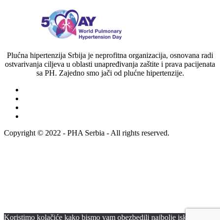
Plućna hipertenzija Srbija je neprofitna organizacija, osnovana radi
ostvarivanja ciljeva u oblasti unapređivanja zaštite i prava pacijenata
sa PH. Zajedno smo jači od plućne hipertenzije.
Copyright © 2022 - PHA Serbia - All rights reserved.
Koristimo kolačiće kako bismo vam obezbedili najbolje iskustvo na