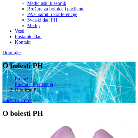
Medicinski kiseonik
Brošure za bolnice i pacijente
PAH samiti i konferencije
Svetski dan PH
Mediji
Vesti
Postanite član
Kontakt
Donirajte
O bolesti PH
Pretraži
/
Plućna Hipertenzija
/
O bolesti PH
Back To Home
O bolesti PH