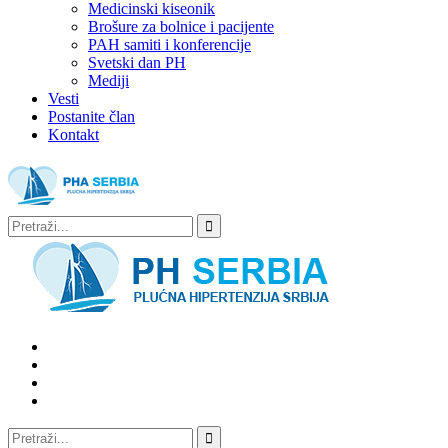
Medicinski kiseonik
Brošure za bolnice i pacijente
PAH samiti i konferencije
Svetski dan PH
Mediji
Vesti
Postanite član
Kontakt