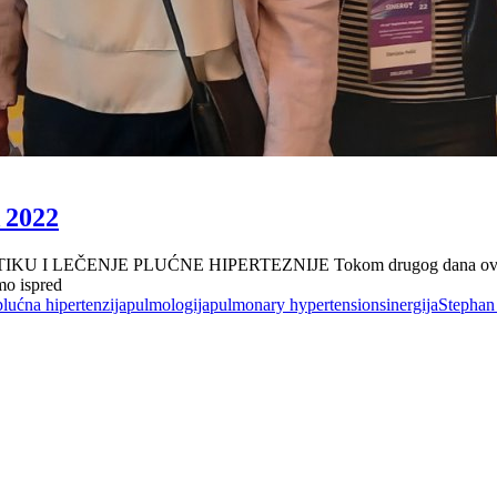
2022
ČENJE PLUĆNE HIPERTEZNIJE Tokom drugog dana ovogodišnjeg
mo ispred
plućna hipertenzija
pulmologija
pulmonary hypertension
sinergija
Stephan