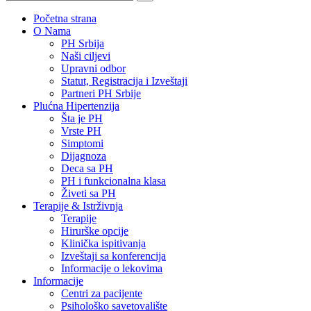
Početna strana
O Nama
PH Srbija
Naši ciljevi
Upravni odbor
Statut, Registracija i Izveštaji
Partneri PH Srbije
Plućna Hipertenzija
Šta je PH
Vrste PH
Simptomi
Dijagnoza
Deca sa PH
PH i funkcionalna klasa
Živeti sa PH
Terapije & Istrživnja
Terapije
Hirurške opcije
Klinička ispitivanja
Izveštaji sa konferencija
Informacije o lekovima
Informacije
Centri za pacijente
Psihološko savetovalište