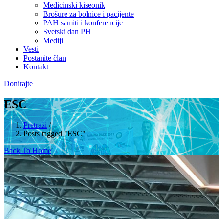
Medicinski kiseonik
Brošure za bolnice i pacijente
PAH samiti i konferencije
Svetski dan PH
Mediji
Vesti
Postanite član
Kontakt
Donirajte
ESC
Pretraži
/
Posts tagged "ESC"
Back To Home