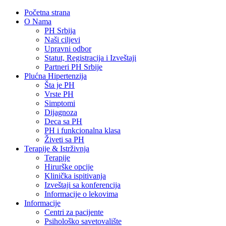
Početna strana
O Nama
PH Srbija
Naši ciljevi
Upravni odbor
Statut, Registracija i Izveštaji
Partneri PH Srbije
Plućna Hipertenzija
Šta je PH
Vrste PH
Simptomi
Dijagnoza
Deca sa PH
PH i funkcionalna klasa
Živeti sa PH
Terapije & Istrživnja
Terapije
Hirurške opcije
Klinička ispitivanja
Izveštaji sa konferencija
Informacije o lekovima
Informacije
Centri za pacijente
Psihološko savetovalište