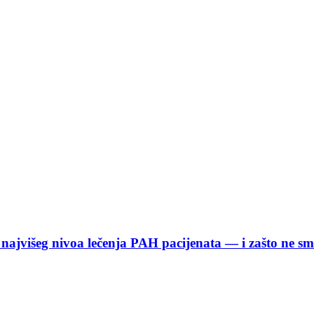
o najvišeg nivoa lečenja PAH pacijenata — i zašto ne s