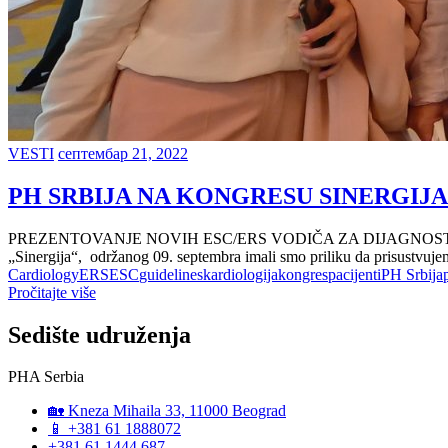
VESTI
септембар 21, 2022
PH SRBIJA NA KONGRESU SINERGIJA 
PREZENTOVANJE NOVIH ESC/ERS VODIČA ZA DIJAGNOSTIKU I LE
„Sinergija“, održanog 09. septembra imali smo priliku da prisustvuje
Cardiology
ERS
ESC
guidelines
kardiologija
kongres
pacijenti
PH Srbija
Pročitajte više
Sedište udruženja
PHA Serbia
🏡 Kneza Mihaila 33, 11000 Beograd
📱 +381 61 1888072
+381 61 1444 687