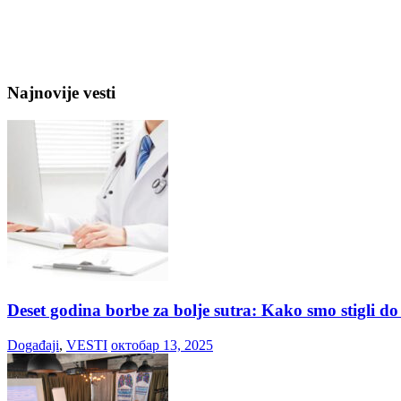
Najnovije vesti
Deset godina borbe za bolje sutra: Kako smo stigli d
Događaji
,
VESTI
октобар 13, 2025