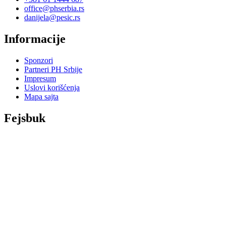
office@phserbia.rs
danijela@pesic.rs
Informacije
Sponzori
Partneri PH Srbije
Impresum
Uslovi korišćenja
Mapa sajta
Fejsbuk