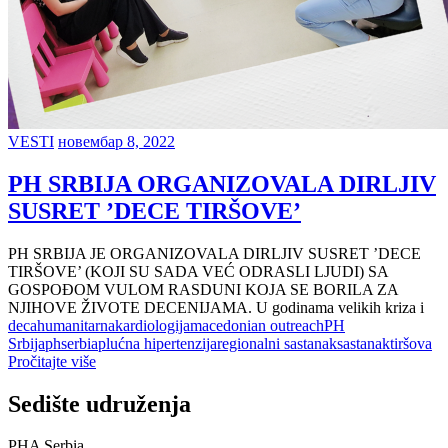
VESTI
новембар 8, 2022
PH SRBIJA ORGANIZOVALA DIRLJIV
SUSRET ’DECE TIRŠOVE’
PH SRBIJA JE ORGANIZOVALA DIRLJIV SUSRET ’DECE
TIRŠOVE’ (KOJI SU SADA VEĆ ODRASLI LJUDI) SA
GOSPOĐOM VULOM RASDUNI KOJA SE BORILA ZA
NJIHOVE ŽIVOTE DECENIJAMA. U godinama velikih kriza i
deca
humanitarna
kardiologija
macedonian outreach
PH
Srbija
phserbia
plućna hipertenzija
regionalni sastanak
sastanak
tiršova
Pročitajte više
Sedište udruženja
PHA Serbia