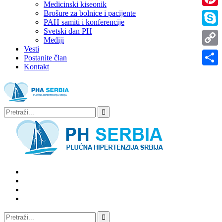
Medicinski kiseonik
Brošure za bolnice i pacijente
Pinter
PAH samiti i konferencije
Svetski dan PH
Skype
Mediji
Vesti
Copy
Postanite član
Kontakt
Link
Share