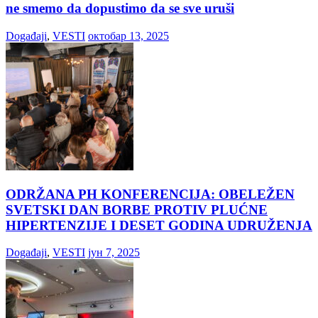
ne smemo da dopustimo da se sve uruši
Događaji
,
VESTI
октобар 13, 2025
ODRŽANA PH KONFERENCIJA: OBELEŽEN
SVETSKI DAN BORBE PROTIV PLUĆNE
HIPERTENZIJE I DESET GODINA UDRUŽENJA
Događaji
,
VESTI
јун 7, 2025