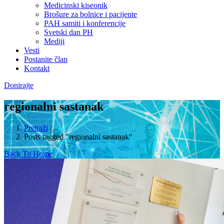
Medicinski kiseonik
Brošure za bolnice i pacijente
PAH samiti i konferencije
Svetski dan PH
Mediji
Vesti
Postanite član
Kontakt
Donirajte
regionalni sastanak
Pretraži
/
Posts tagged "regionalni sastanak"
Back To Home