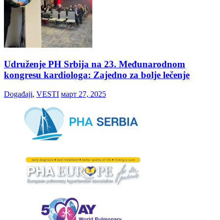
Udruženje PH Srbija na 23. Međunarodnom
kongresu kardiologa: Zajedno za bolje lečenje
Događaji
,
VESTI
март 27, 2025