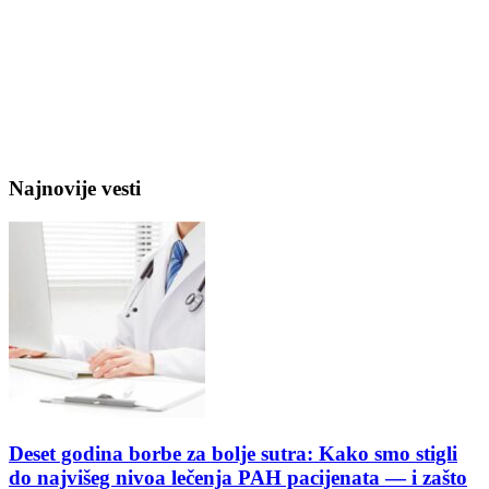
Najnovije vesti
Deset godina borbe za bolje sutra: Kako smo stigli
do najvišeg nivoa lečenja PAH pacijenata — i zašto