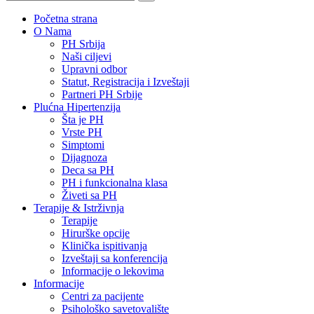
Početna strana
O Nama
PH Srbija
Naši ciljevi
Upravni odbor
Statut, Registracija i Izveštaji
Partneri PH Srbije
Plućna Hipertenzija
Šta je PH
Vrste PH
Simptomi
Dijagnoza
Deca sa PH
PH i funkcionalna klasa
Živeti sa PH
Terapije & Istrživnja
Terapije
Hirurške opcije
Klinička ispitivanja
Izveštaji sa konferencija
Informacije o lekovima
Informacije
Centri za pacijente
Psihološko savetovalište