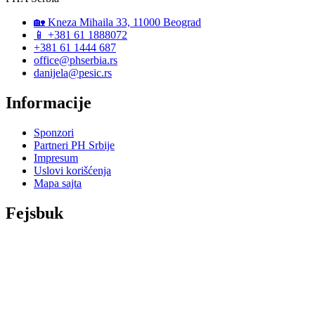
🏡 Kneza Mihaila 33, 11000 Beograd
📱 +381 61 1888072
+381 61 1444 687
office@phserbia.rs
danijela@pesic.rs
Informacije
Sponzori
Partneri PH Srbije
Impresum
Uslovi korišćenja
Mapa sajta
Fejsbuk