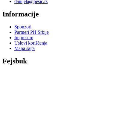
danijela@pesic.rs
Informacije
Sponzori
Partneri PH Srbije
Impresum
Uslovi korišćenja
Mapa sajta
Fejsbuk