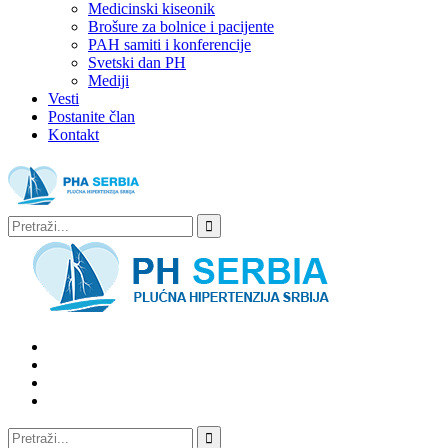
Medicinski kiseonik
Brošure za bolnice i pacijente
PAH samiti i konferencije
Svetski dan PH
Mediji
Vesti
Postanite član
Kontakt