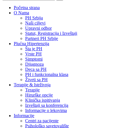
Početna strana
O Nama
PH Srbija
Naši ciljevi
Upravni odbor
Statut, Registracija i Izveštaji
Partneri PH Srbije
Plućna Hipertenzija
Šta je PH
Vrste PH
Simptomi
Dijagnoza
Deca sa PH
PH i funkcionalna klasa
Živeti sa PH
Terapije & Istrživnja
Terapije
Hirurške opcije
Klinička ispitivanja
Izveštaji sa konferencija
Informacije o lekovima
Informacije
Centri za pacijente
Psihološko savetovalište