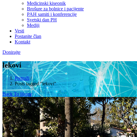
Medicinski kiseonik
Brošure za bolnice i pacijente
PAH samiti i konferencije
Svetski dan PH
Mediji
Vesti
Postanite član
Kontakt
Donirajte
lekovi
Pretraži
/
Posts tagged "lekovi"
Back To Home