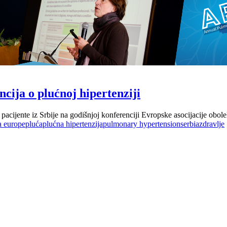
ija o plućnoj hipertenziji
 pacijente iz Srbije na godišnjoj konferenciji Evropske asocijacije ob
a europe
pluća
plućna hipertenzija
pulmonary hypertension
serbia
zdravlje