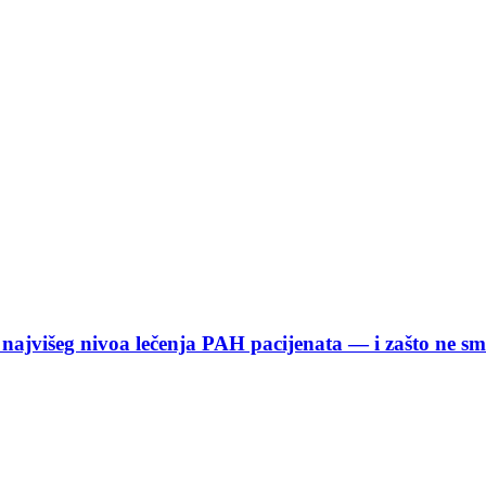
o najvišeg nivoa lečenja PAH pacijenata — i zašto ne s