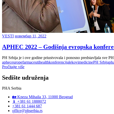
VESTI
новембар 11, 2022
APHEC 2022 – Godišnja evropska konferenc
PH Srbija je i ove godine priustvovala i ponosno predstavljala sve PH
aphec
europe
farmaceuti
health
konferencija
lekovi
medicine
PH Srbija
ph
Pročitajte više
Sedište udruženja
PHA Serbia
🏡 Kneza Mihaila 33, 11000 Beograd
📱 +381 61 1888072
+381 61 1444 687
office@phserbia.rs