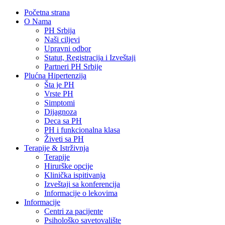
Početna strana
O Nama
PH Srbija
Naši ciljevi
Upravni odbor
Statut, Registracija i Izveštaji
Partneri PH Srbije
Plućna Hipertenzija
Šta je PH
Vrste PH
Simptomi
Dijagnoza
Deca sa PH
PH i funkcionalna klasa
Živeti sa PH
Terapije & Istrživnja
Terapije
Hirurške opcije
Klinička ispitivanja
Izveštaji sa konferencija
Informacije o lekovima
Informacije
Centri za pacijente
Psihološko savetovalište