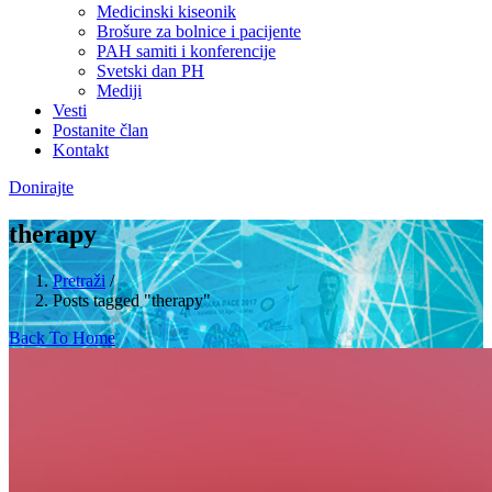
Medicinski kiseonik
Brošure za bolnice i pacijente
PAH samiti i konferencije
Svetski dan PH
Mediji
Vesti
Postanite član
Kontakt
Donirajte
therapy
Pretraži
/
Posts tagged "therapy"
Back To Home