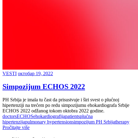
VESTI
октобар 19, 2022
Simpozijum ECHOS 2022
PH Srbija je imala tu čast da prisustvuje i širi svest o plućnoj
hipertenziji na trećem po redu simpozijumu ehokardiografa Srbije
ECHOS 2022 odžanog tokom oktobra 2022 godine.
doctors
ECHOS
ehokardiografija
patients
plućna
hipertenzija
pulmonary hypertension
simpozijum PH Srbija
therapy
Pročitajte više