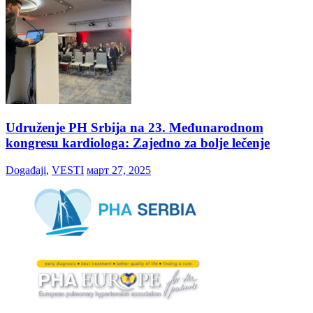
Udruženje PH Srbija na 23. Međunarodnom
kongresu kardiologa: Zajedno za bolje lečenje
Događaji
,
VESTI
март 27, 2025