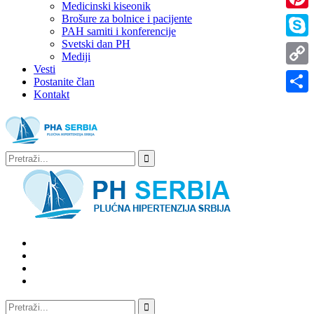
Medicinski kiseonik
Brošure za bolnice i pacijente
Pinter
PAH samiti i konferencije
Svetski dan PH
Skype
Mediji
Vesti
Copy
Postanite član
Kontakt
Link
Share