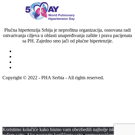
Plućna hipertenzija Srbija je neprofitna organizacija, osnovana radi
ostvarivanja ciljeva u oblasti unapređivanja zaštite i prava pacijenata
sa PH. Zajedno smo jači od plućne hipertenzije.
Copyright © 2022 - PHA Serbia - All rights reserved.
Koristimo kolačiće kako bismo vam obezbedili najbolje iskustvo na
našem sajtu. Ako nastavite korišćenje sajta, pretpostavićemo da ste