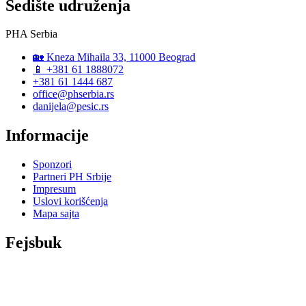
Sedište udruženja
PHA Serbia
🏡 Kneza Mihaila 33, 11000 Beograd
📱 +381 61 1888072
+381 61 1444 687
office@phserbia.rs
danijela@pesic.rs
Informacije
Sponzori
Partneri PH Srbije
Impresum
Uslovi korišćenja
Mapa sajta
Fejsbuk