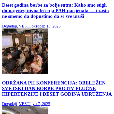
Deset godina borbe za bolje sutra: Kako smo stigli
do najvišeg nivoa lečenja PAH pacijenata — i zašto
ne smemo da dopustimo da se sve uruši
Događaji
,
VESTI
октобар 13, 2025
ODRŽANA PH KONFERENCIJA: OBELEŽEN
SVETSKI DAN BORBE PROTIV PLUĆNE
HIPERTENZIJE I DESET GODINA UDRUŽENJA
Događaji
,
VESTI
јун 7, 2025