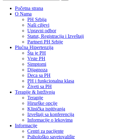
Početna strana
O Nama
PH Srbija
Naši ciljevi
Upravni odbor
Statut, Registracija i Izveštaji
Partneri PH Srbije
Plućna Hipertenzija
Šta je PH
Vrste PH
Simptomi
Dijagnoza
Deca sa PH
PH i funkcionalna klasa
Živeti sa PH
Terapije & Istrživnja
Terapije
Hirurške opcije
Klinička ispitivanja
Izveštaji sa konferencija
Informacije o lekovima
Informacije
Centri za pacijente
Psihološko savetovalište