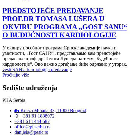
PREDSTOJEĆE PREDAVANJE
PROF.DR TOMASA LUŠERA U
OKVIRU PROGRAMA „GOST SANU“
O BUDUĆNOSTI KARDIOLOGIJE
У оквиру посебног програма Српске академије наука и
уметности, „Гост САНУ”, представљамо вам предстојеће
предавање проф. др Томаса Лушера на тему „Будућност
кардиологије“. Ово важно догађање биће одржано у уторак,
vesti SANU kardiologija predavanje
Pročitajte više
Sedište udruženja
PHA Serbia
🏡 Kneza Mihaila 33, 11000 Beograd
📱 +381 61 1888072
+381 61 1444 687
office@phserbia.rs
danijela@pesic.rs