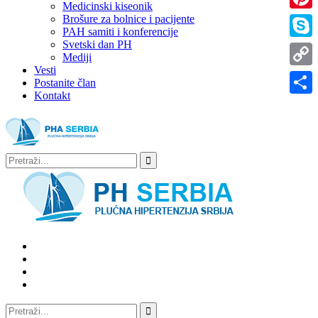
Medicinski kiseonik
Brošure za bolnice i pacijente
Pinter
PAH samiti i konferencije
Svetski dan PH
Skype
Mediji
Vesti
Copy
Postanite član
Kontakt
Link
Share