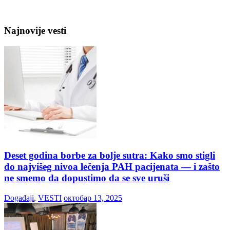
Najnovije vesti
Deset godina borbe za bolje sutra: Kako smo stigli
do najvišeg nivoa lečenja PAH pacijenata — i zašto
ne smemo da dopustimo da se sve uruši
Događaji
,
VESTI
октобар 13, 2025