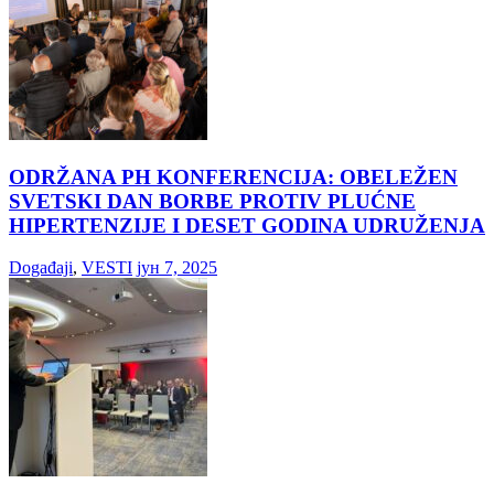
ODRŽANA PH KONFERENCIJA: OBELEŽEN
SVETSKI DAN BORBE PROTIV PLUĆNE
HIPERTENZIJE I DESET GODINA UDRUŽENJA
Događaji
,
VESTI
јун 7, 2025