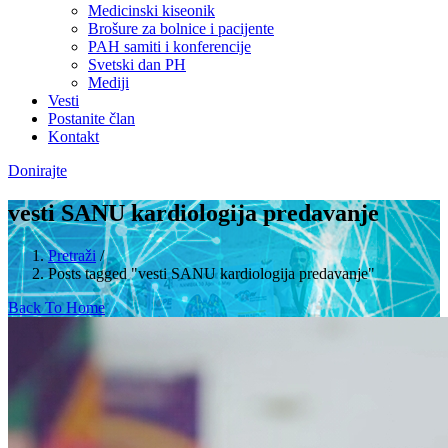
Medicinski kiseonik
Brošure za bolnice i pacijente
PAH samiti i konferencije
Svetski dan PH
Mediji
Vesti
Postanite član
Kontakt
Donirajte
vesti SANU kardiologija predavanje
Pretraži
/
Posts tagged "vesti SANU kardiologija predavanje"
Back To Home