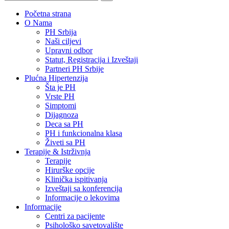
Početna strana
O Nama
PH Srbija
Naši ciljevi
Upravni odbor
Statut, Registracija i Izveštaji
Partneri PH Srbije
Plućna Hipertenzija
Šta je PH
Vrste PH
Simptomi
Dijagnoza
Deca sa PH
PH i funkcionalna klasa
Živeti sa PH
Terapije & Istrživnja
Terapije
Hirurške opcije
Klinička ispitivanja
Izveštaji sa konferencija
Informacije o lekovima
Informacije
Centri za pacijente
Psihološko savetovalište