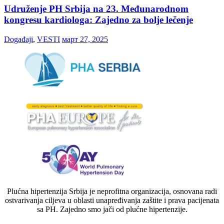
Udruženje PH Srbija na 23. Međunarodnom
kongresu kardiologa: Zajedno za bolje lečenje
Događaji
,
VESTI
март 27, 2025
Plućna hipertenzija Srbija je neprofitna organizacija, osnovana radi
ostvarivanja ciljeva u oblasti unapređivanja zaštite i prava pacijenata
sa PH. Zajedno smo jači od plućne hipertenzije.