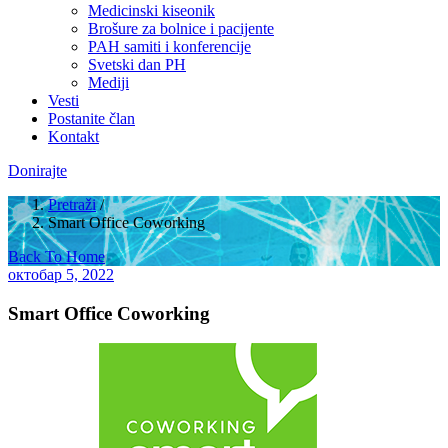
Medicinski kiseonik
Brošure za bolnice i pacijente
PAH samiti i konferencije
Svetski dan PH
Mediji
Vesti
Postanite član
Kontakt
Donirajte
Pretraži
/
Smart Office Coworking
Back To Home
октобар 5, 2022
Smart Office Coworking