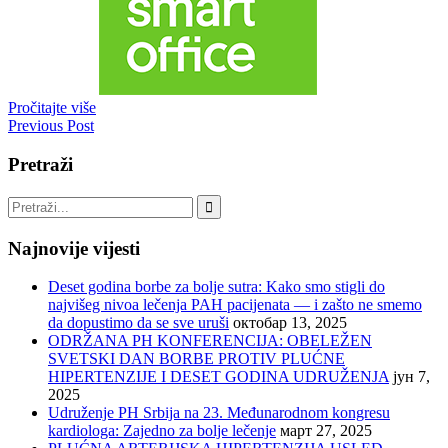
Pročitajte više
Previous Post
Pretraži
Najnovije vijesti
Deset godina borbe za bolje sutra: Kako smo stigli do
najvišeg nivoa lečenja PAH pacijenata — i zašto ne smemo
da dopustimo da se sve uruši
октобар 13, 2025
ODRŽANA PH KONFERENCIJA: OBELEŽEN
SVETSKI DAN BORBE PROTIV PLUĆNE
HIPERTENZIJE I DESET GODINA UDRUŽENJA
јун 7,
2025
Udruženje PH Srbija na 23. Međunarodnom kongresu
kardiologa: Zajedno za bolje lečenje
март 27, 2025