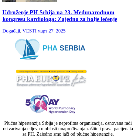
Udruženje PH Srbija na 23. Međunarodnom
kongresu kardiologa: Zajedno za bolje lečenje
Događaji
,
VESTI
март 27, 2025
Plućna hipertenzija Srbija je neprofitna organizacija, osnovana radi
ostvarivanja ciljeva u oblasti unapređivanja zaštite i prava pacijenata
sa PH. Zajedno smo jači od plućne hipertenzije.