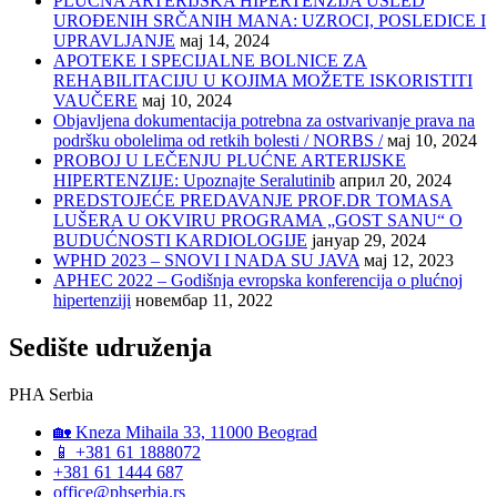
PLUĆNA ARTERIJSKA HIPERTENZIJA USLED
UROĐENIH SRČANIH MANA: UZROCI, POSLEDICE I
UPRAVLJANJE
мај 14, 2024
APOTEKE I SPECIJALNE BOLNICE ZA
REHABILITACIJU U KOJIMA MOŽETE ISKORISTITI
VAUČERE
мај 10, 2024
Objavljena dokumentacija potrebna za ostvarivanje prava na
podršku obolelima od retkih bolesti / NORBS /
мај 10, 2024
PROBOJ U LEČENJU PLUĆNE ARTERIJSKE
HIPERTENZIJE: Upoznajte Seralutinib
април 20, 2024
PREDSTOJEĆE PREDAVANJE PROF.DR TOMASA
LUŠERA U OKVIRU PROGRAMA „GOST SANU“ O
BUDUĆNOSTI KARDIOLOGIJE
јануар 29, 2024
WPHD 2023 – SNOVI I NADA SU JAVA
мај 12, 2023
APHEC 2022 – Godišnja evropska konferencija o plućnoj
hipertenziji
новембар 11, 2022
Sedište udruženja
PHA Serbia
🏡 Kneza Mihaila 33, 11000 Beograd
📱 +381 61 1888072
+381 61 1444 687
office@phserbia.rs