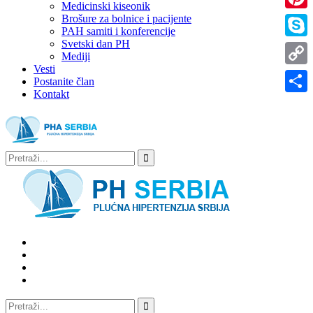
Medicinski kiseonik
Brošure za bolnice i pacijente
Pinter
PAH samiti i konferencije
Svetski dan PH
Skype
Mediji
Vesti
Copy
Postanite član
Kontakt
Link
Share