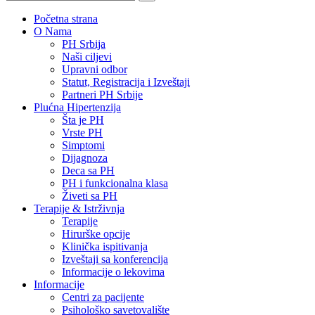
Početna strana
O Nama
PH Srbija
Naši ciljevi
Upravni odbor
Statut, Registracija i Izveštaji
Partneri PH Srbije
Plućna Hipertenzija
Šta je PH
Vrste PH
Simptomi
Dijagnoza
Deca sa PH
PH i funkcionalna klasa
Živeti sa PH
Terapije & Istrživnja
Terapije
Hirurške opcije
Klinička ispitivanja
Izveštaji sa konferencija
Informacije o lekovima
Informacije
Centri za pacijente
Psihološko savetovalište