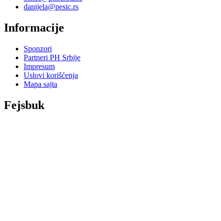
danijela@pesic.rs
Informacije
Sponzori
Partneri PH Srbije
Impresum
Uslovi korišćenja
Mapa sajta
Fejsbuk