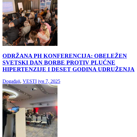
ODRŽANA PH KONFERENCIJA: OBELEŽEN
SVETSKI DAN BORBE PROTIV PLUĆNE
HIPERTENZIJE I DESET GODINA UDRUŽENJA
Događaji
,
VESTI
јун 7, 2025