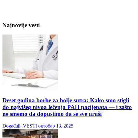
Najnovije vesti
Deset godina borbe za bolje sutra: Kako smo stigli
do najvišeg nivoa lečenja PAH pacijenata — i zašto
ne smemo da dopustimo da se sve uruši
Događaji
,
VESTI
октобар 13, 2025