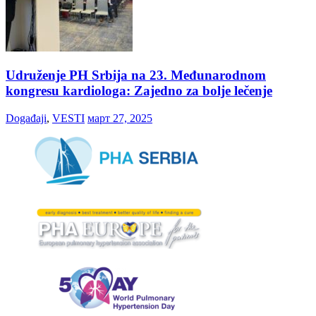
Udruženje PH Srbija na 23. Međunarodnom
kongresu kardiologa: Zajedno za bolje lečenje
Događaji
,
VESTI
март 27, 2025