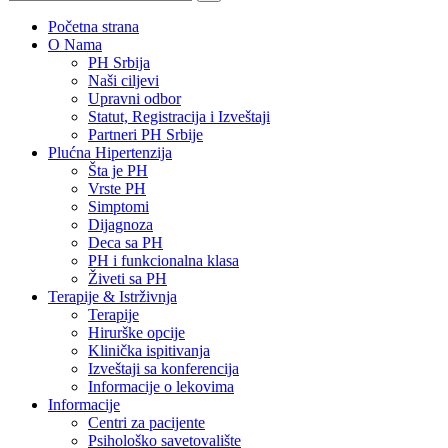
Početna strana
O Nama
PH Srbija
Naši ciljevi
Upravni odbor
Statut, Registracija i Izveštaji
Partneri PH Srbije
Plućna Hipertenzija
Šta je PH
Vrste PH
Simptomi
Dijagnoza
Deca sa PH
PH i funkcionalna klasa
Živeti sa PH
Terapije & Istrživnja
Terapije
Hirurške opcije
Klinička ispitivanja
Izveštaji sa konferencija
Informacije o lekovima
Informacije
Centri za pacijente
Psihološko savetovalište