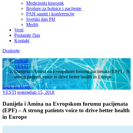
Medicinski kiseonik
Brošure za bolnice i pacijente
PAH samiti i konferencije
Svetski dan PH
Mediji
Vesti
Postanite član
Kontakt
Donirajte
Pretraži
/
VESTI
/
Danijela i Amina na Evropskom forumu pacijenata (EPF) – A
strong patients voice to drive better health in Europe
Back To Home
VESTI
новембар 15, 2018
Danijela i Amina na Evropskom forumu pacijenata
(EPF) – A strong patients voice to drive better health
in Europe