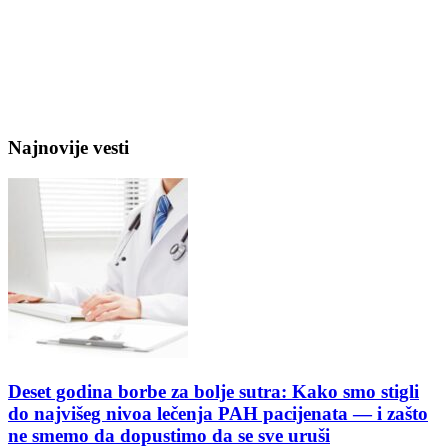
Najnovije vesti
Deset godina borbe za bolje sutra: Kako smo stigli
do najvišeg nivoa lečenja PAH pacijenata — i zašto
ne smemo da dopustimo da se sve uruši