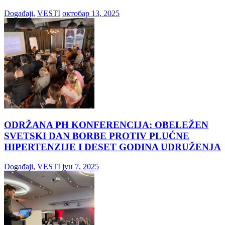
Događaji
,
VESTI
октобар 13, 2025
ODRŽANA PH KONFERENCIJA: OBELEŽEN
SVETSKI DAN BORBE PROTIV PLUĆNE
HIPERTENZIJE I DESET GODINA UDRUŽENJA
Događaji
,
VESTI
јун 7, 2025