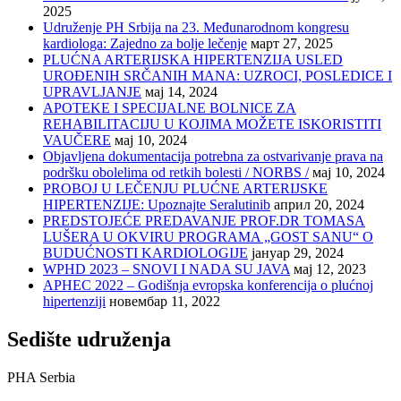
2025
Udruženje PH Srbija na 23. Međunarodnom kongresu
kardiologa: Zajedno za bolje lečenje
март 27, 2025
PLUĆNA ARTERIJSKA HIPERTENZIJA USLED
UROĐENIH SRČANIH MANA: UZROCI, POSLEDICE I
UPRAVLJANJE
мај 14, 2024
APOTEKE I SPECIJALNE BOLNICE ZA
REHABILITACIJU U KOJIMA MOŽETE ISKORISTITI
VAUČERE
мај 10, 2024
Objavljena dokumentacija potrebna za ostvarivanje prava na
podršku obolelima od retkih bolesti / NORBS /
мај 10, 2024
PROBOJ U LEČENJU PLUĆNE ARTERIJSKE
HIPERTENZIJE: Upoznajte Seralutinib
април 20, 2024
PREDSTOJEĆE PREDAVANJE PROF.DR TOMASA
LUŠERA U OKVIRU PROGRAMA „GOST SANU“ O
BUDUĆNOSTI KARDIOLOGIJE
јануар 29, 2024
WPHD 2023 – SNOVI I NADA SU JAVA
мај 12, 2023
APHEC 2022 – Godišnja evropska konferencija o plućnoj
hipertenziji
новембар 11, 2022
Sedište udruženja
PHA Serbia