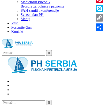
Medicinski kiseonik
Brošure za bolnice i pacijente
Pinter
PAH samiti i konferencije
Svetski dan PH
Skype
Mediji
Vesti
Copy
Postanite član
Kontakt
Link
Share