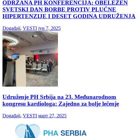
ODRŽANA PH KONFERENCIJA: OBELEŽEN
SVETSKI DAN BORBE PROTIV PLUĆNE
HIPERTENZIJE I DESET GODINA UDRUŽENJA
Događaji
,
VESTI
јун 7, 2025
Udruženje PH Srbija na 23. Međunarodnom
kongresu kardiologa: Zajedno za bolje lečenje
Događaji
,
VESTI
март 27, 2025