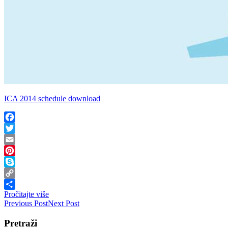
ICA 2014 schedule download
Facebook
Twitter
Email
Pinterest
Skype
Copy
Pročitajte više
Link
Share
Previous Post
Next Post
Pretraži