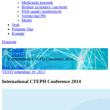
Medicinski kiseonik
Brošure za bolnice i pacijente
PAH samiti i konferencije
Svetski dan PH
Mediji
Vesti
Postanite član
Kontakt
Donirajte
Pretraži
/
VESTI
/
International CTEPH Conference 2014
Back To Home
VESTI
новембар 19, 2013
International CTEPH Conference 2014