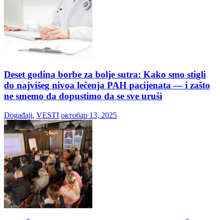
Deset godina borbe za bolje sutra: Kako smo stigli
do najvišeg nivoa lečenja PAH pacijenata — i zašto
ne smemo da dopustimo da se sve uruši
Događaji
,
VESTI
октобар 13, 2025