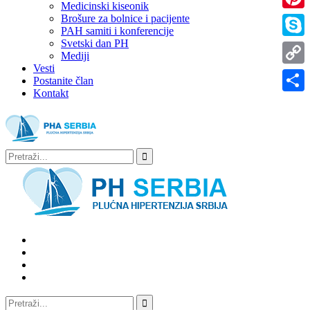
Medicinski kiseonik
Brošure za bolnice i pacijente
Pinter
PAH samiti i konferencije
Svetski dan PH
Skype
Mediji
Vesti
Copy
Postanite član
Kontakt
Link
Share