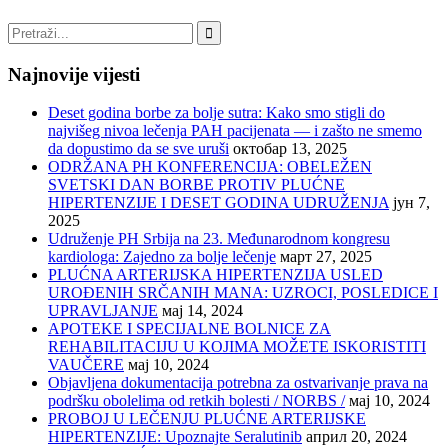
Najnovije vijesti
Deset godina borbe za bolje sutra: Kako smo stigli do
najvišeg nivoa lečenja PAH pacijenata — i zašto ne smemo
da dopustimo da se sve uruši
октобар 13, 2025
ODRŽANA PH KONFERENCIJA: OBELEŽEN
SVETSKI DAN BORBE PROTIV PLUĆNE
HIPERTENZIJE I DESET GODINA UDRUŽENJA
јун 7,
2025
Udruženje PH Srbija na 23. Međunarodnom kongresu
kardiologa: Zajedno za bolje lečenje
март 27, 2025
PLUĆNA ARTERIJSKA HIPERTENZIJA USLED
UROĐENIH SRČANIH MANA: UZROCI, POSLEDICE I
UPRAVLJANJE
мај 14, 2024
APOTEKE I SPECIJALNE BOLNICE ZA
REHABILITACIJU U KOJIMA MOŽETE ISKORISTITI
VAUČERE
мај 10, 2024
Objavljena dokumentacija potrebna za ostvarivanje prava na
podršku obolelima od retkih bolesti / NORBS /
мај 10, 2024
PROBOJ U LEČENJU PLUĆNE ARTERIJSKE
HIPERTENZIJE: Upoznajte Seralutinib
април 20, 2024