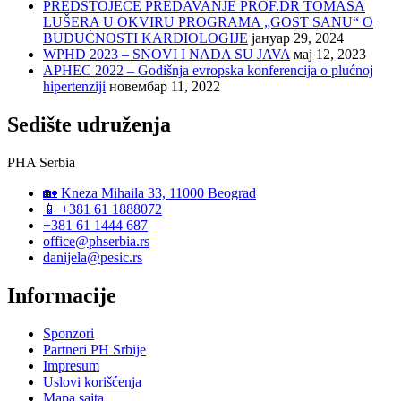
PREDSTOJEĆE PREDAVANJE PROF.DR TOMASA
LUŠERA U OKVIRU PROGRAMA „GOST SANU“ O
BUDUĆNOSTI KARDIOLOGIJE
јануар 29, 2024
WPHD 2023 – SNOVI I NADA SU JAVA
мај 12, 2023
APHEC 2022 – Godišnja evropska konferencija o plućnoj
hipertenziji
новембар 11, 2022
Sedište udruženja
PHA Serbia
🏡 Kneza Mihaila 33, 11000 Beograd
📱 +381 61 1888072
+381 61 1444 687
office@phserbia.rs
danijela@pesic.rs
Informacije
Sponzori
Partneri PH Srbije
Impresum
Uslovi korišćenja
Mapa sajta