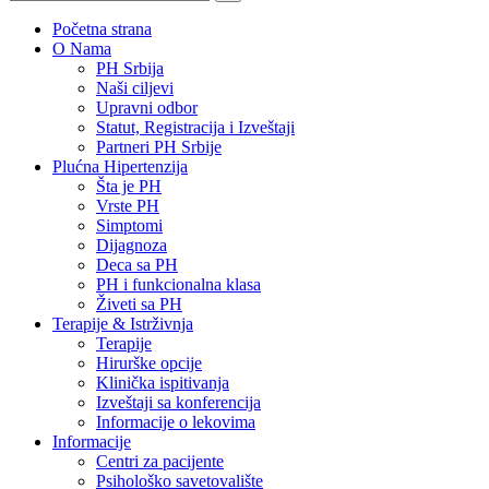
Početna strana
O Nama
PH Srbija
Naši ciljevi
Upravni odbor
Statut, Registracija i Izveštaji
Partneri PH Srbije
Plućna Hipertenzija
Šta je PH
Vrste PH
Simptomi
Dijagnoza
Deca sa PH
PH i funkcionalna klasa
Živeti sa PH
Terapije & Istrživnja
Terapije
Hirurške opcije
Klinička ispitivanja
Izveštaji sa konferencija
Informacije o lekovima
Informacije
Centri za pacijente
Psihološko savetovalište