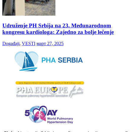
Udruženje PH Srbija na 23. Međunarodnom
kongresu kardiologa: Zajedno za bolje lečenje
Događaji
,
VESTI
март 27, 2025