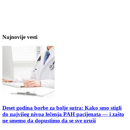
Najnovije vesti
Deset godina borbe za bolje sutra: Kako smo stigli
do najvišeg nivoa lečenja PAH pacijenata — i zašto
ne smemo da dopustimo da se sve uruši