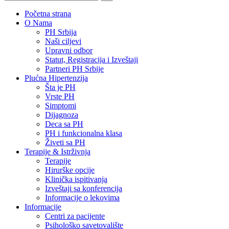
Početna strana
O Nama
PH Srbija
Naši ciljevi
Upravni odbor
Statut, Registracija i Izveštaji
Partneri PH Srbije
Plućna Hipertenzija
Šta je PH
Vrste PH
Simptomi
Dijagnoza
Deca sa PH
PH i funkcionalna klasa
Živeti sa PH
Terapije & Istrživnja
Terapije
Hirurške opcije
Klinička ispitivanja
Izveštaji sa konferencija
Informacije o lekovima
Informacije
Centri za pacijente
Psihološko savetovalište