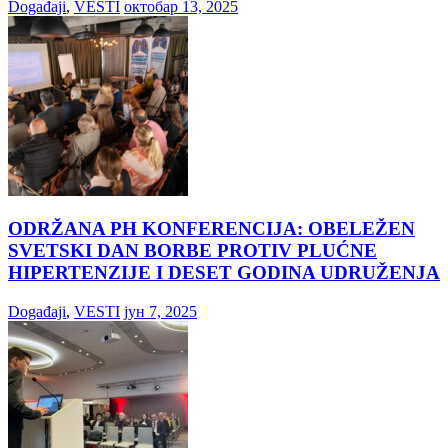
Događaji
,
VESTI
октобар 13, 2025
ODRŽANA PH KONFERENCIJA: OBELEŽEN
SVETSKI DAN BORBE PROTIV PLUĆNE
HIPERTENZIJE I DESET GODINA UDRUŽENJA
Događaji
,
VESTI
јун 7, 2025