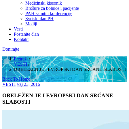
Medicinski kiseonik
Brošure za bolnice i pacijente
PAH samiti i konferencije
Svetski dan PH
Mediji
Vesti
Postanite član
Kontakt
Donirajte
Pretraži
/
VESTI
/
OBELEŽEN JE I EVROPSKI DAN SRČANE SLABOSTI
Back To Home
VESTI
мај 23, 2016
OBELEŽEN JE I EVROPSKI DAN SRČANE
SLABOSTI