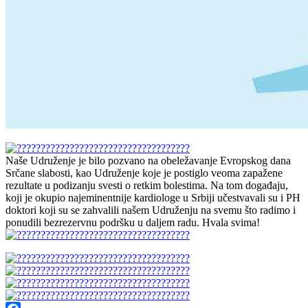
Naše Udruženje je bilo pozvano na obeležavanje Evropskog dana
Srčane slabosti, kao Udruženje koje je postiglo veoma zapažene
rezultate u podizanju svesti o retkim bolestima. Na tom događaju,
koji je okupio najeminentnije kardiologe u Srbiji učestvavali su i PH
doktori koji su se zahvalili našem Udruženju na svemu što radimo i
ponudili bezrezervnu podršku u daljem radu. Hvala svima!