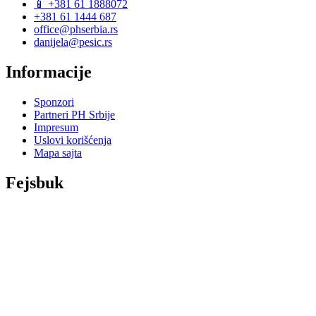
📱 +381 61 1888072
+381 61 1444 687
office@phserbia.rs
danijela@pesic.rs
Informacije
Sponzori
Partneri PH Srbije
Impresum
Uslovi korišćenja
Mapa sajta
Fejsbuk