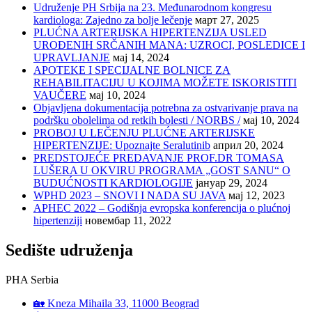
Udruženje PH Srbija na 23. Međunarodnom kongresu
kardiologa: Zajedno za bolje lečenje
март 27, 2025
PLUĆNA ARTERIJSKA HIPERTENZIJA USLED
UROĐENIH SRČANIH MANA: UZROCI, POSLEDICE I
UPRAVLJANJE
мај 14, 2024
APOTEKE I SPECIJALNE BOLNICE ZA
REHABILITACIJU U KOJIMA MOŽETE ISKORISTITI
VAUČERE
мај 10, 2024
Objavljena dokumentacija potrebna za ostvarivanje prava na
podršku obolelima od retkih bolesti / NORBS /
мај 10, 2024
PROBOJ U LEČENJU PLUĆNE ARTERIJSKE
HIPERTENZIJE: Upoznajte Seralutinib
април 20, 2024
PREDSTOJEĆE PREDAVANJE PROF.DR TOMASA
LUŠERA U OKVIRU PROGRAMA „GOST SANU“ O
BUDUĆNOSTI KARDIOLOGIJE
јануар 29, 2024
WPHD 2023 – SNOVI I NADA SU JAVA
мај 12, 2023
APHEC 2022 – Godišnja evropska konferencija o plućnoj
hipertenziji
новембар 11, 2022
Sedište udruženja
PHA Serbia
🏡 Kneza Mihaila 33, 11000 Beograd