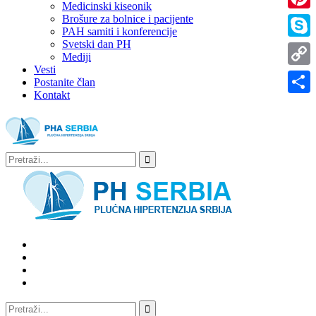
Medicinski kiseonik
Brošure za bolnice i pacijente
Pinter
PAH samiti i konferencije
Svetski dan PH
Skype
Mediji
Vesti
Copy
Postanite član
Kontakt
Link
Share