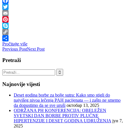
Facebook
Twitter
Email
Pinterest
Skype
Copy
Pročitajte više
Link
Share
Previous Post
Next Post
Pretraži
Najnovije vijesti
Deset godina borbe za bolje sutra: Kako smo stigli do
najvišeg nivoa lečenja PAH pacijenata — i zašto ne smemo
da dopustimo da se sve uruši
октобар 13, 2025
ODRŽANA PH KONFERENCIJA: OBELEŽEN
SVETSKI DAN BORBE PROTIV PLUĆNE
HIPERTENZIJE I DESET GODINA UDRUŽENJA
јун 7,
2025