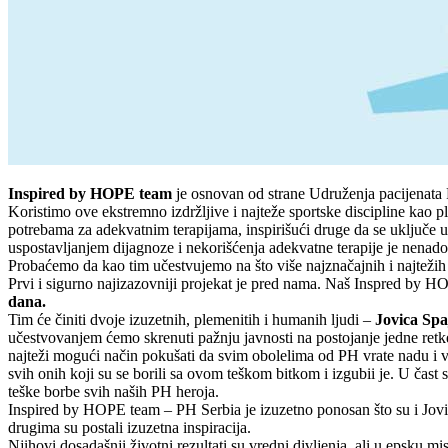
Inspired by HOPE team
je osnovan od strane Udruženja pacijenata P
Koristimo ove ekstremno izdržljive i najteže sportske discipline kao 
potrebama za adekvatnim terapijama, inspirišući druge da se uključe u
uspostavljanjem dijagnoze i nekorišćenja adekvatne terapije je nenado
Probaćemo da kao tim učestvujemo na što više najznačajnih i najtežih tr
Prvi i sigurno najizazovniji projekat je pred nama. Naš Inspred by HO
dana.
Tim će činiti dvoje izuzetnih, plemenitih i humanih ljudi –
Jovica Spaj
učestvovanjem ćemo skrenuti pažnju javnosti na postojanje jedne retke
najteži mogući način pokušati da svim obolelima od PH vrate nadu i ver
svih onih koji su se borili sa ovom teškom bitkom i izgubii je. U čast s
teške borbe svih naših PH heroja.
Inspired by HOPE team – PH Serbia je izuzetno ponosan što su i Jovica
drugima su postali izuzetna inspiracija.
Njihovi dosadašnji životni rezultati su vredni divljenja, ali u epsku m