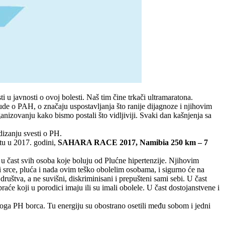
u javnosti o ovoj bolesti. Naš tim čine trkači ultramaratona.
jude o PAH, o značaju uspostavljanja što ranije dijagnoze i njihovim
nizovanju kako bismo postali što vidljiviji. Svaki dan kašnjenja sa
odizanju svesti o PH.
etu u 2017. godini,
SAHARA RACE 2017, Namibia 250 km – 7
u čast svih osoba koje boluju od Plućne hipertenzije. Njihovim
i srce, pluća i nada ovim teško obolelim osobama, i sigurno će na
uštva, a ne suvišni, diskriminisani i prepušteni sami sebi. U čast
raće koji u porodici imaju ili su imali obolele. U čast dostojanstvene i
koga PH borca. Tu energiju su obostrano osetili među sobom i jedni