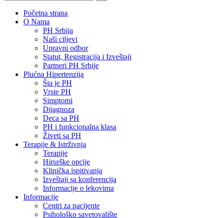
Početna strana
O Nama
PH Srbija
Naši ciljevi
Upravni odbor
Statut, Registracija i Izveštaji
Partneri PH Srbije
Plućna Hipertenzija
Šta je PH
Vrste PH
Simptomi
Dijagnoza
Deca sa PH
PH i funkcionalna klasa
Živeti sa PH
Terapije & Istrživnja
Terapije
Hirurške opcije
Klinička ispitivanja
Izveštaji sa konferencija
Informacije o lekovima
Informacije
Centri za pacijente
Psihološko savetovalište