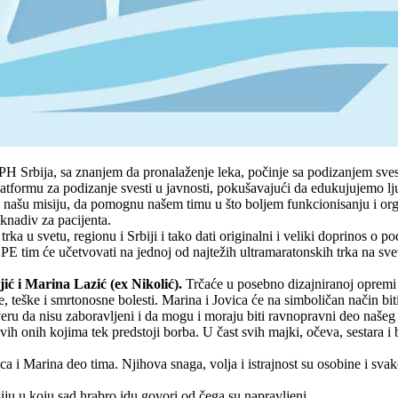
H Srbija, sa znanjem da pronalaženje leka, počinje sa podizanjem svesti 
platformu za podizanje svesti u javnosti, pokušavajući da edukujujemo l
 našu misiju, da pomognu našem timu u što boljem funkcionisanju i orga
knadiv za pacijenta.
ka u svetu, regionu i Srbiji i tako dati originalni i veliki doprinos o p
PE tim će učetvovati na jednoj od najtežih ultramaratonskih trka na sv
ić i Marina Lazić (ex Nikolić).
Trčaće u posebno dizajniranoj opremi 
, teške i smrtonosne bolesti. Marina i Jovica će na simboličan način bit
u da nisu zaboravljeni i da mogu i moraju biti ravnopravni deo našeg dr
vih onih kojima tek predstoji borba. U čast svih majki, očeva, sestara i b
 i Marina deo tima. Njihova snaga, volja i istrajnost su osobine i sva
isiju u koju sad hrabro idu govori od čega su napravljeni.