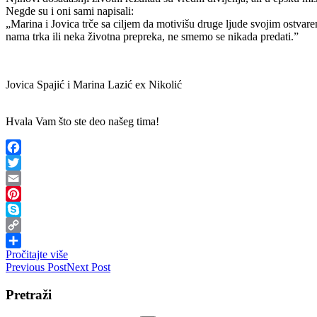
Negde su i oni sami napisali:
„Marina i Jovica trče sa ciljem da motivišu druge ljude svojim ostva
nama trka ili neka životna prepreka, ne smemo se nikada predati.”
Jovica Spajić i Marina Lazić ex Nikolić
Hvala Vam što ste deo našeg tima!
Facebook
Twitter
Email
Pinterest
Skype
Copy
Pročitajte više
Link
Share
Previous Post
Next Post
Pretraži