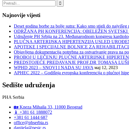
Najnovije vijesti
Deset godina borbe za bolje sutra: Kako smo stigli do najviše
ODRŽANA PH KONFERENCIJA: OBELEŽEN SVETSKI 
Udruženje PH Srbija na 23. Međunarodnom kongresu kardiologa
PLUĆNA ARTERIJSKA HIPERTENZIJA USLED UROĐEN
APOTEKE I SPECIJALNE BOLNICE ZA REHABILITACI
Objavljena dokumentacija potrebna za ostvarivanje prava na po
PROBOJ U LEČENJU PLUĆNE ARTERIJSKE HIPERTENZIJE:
PREDSTOJEĆE PREDAVANJE PROF.DR TOMASA LUŠ
WPHD 2023 – SNOVI I NADA SU JAVA
мај 12, 2023
APHEC 2022 – Godišnja evropska konferencija o plućnoj hiper
Sedište udruženja
PHA Serbia
🏡 Kneza Mihaila 33, 11000 Beograd
📱 +381 61 1888072
+381 61 1444 687
office@phserbia.rs
danijela@pesic.rs