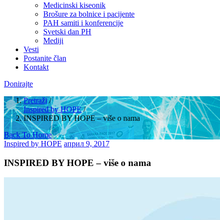
Medicinski kiseonik
Brošure za bolnice i pacijente
PAH samiti i konferencije
Svetski dan PH
Mediji
Vesti
Postanite član
Kontakt
Donirajte
Pretraži
/
Inspired by HOPE
/
INSPIRED BY HOPE – više o nama
Back To Home
Inspired by HOPE
април 9, 2017
INSPIRED BY HOPE – više o nama