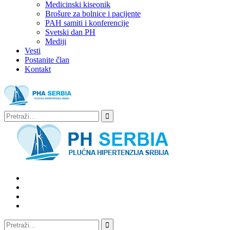
Medicinski kiseonik
Brošure za bolnice i pacijente
PAH samiti i konferencije
Svetski dan PH
Mediji
Vesti
Postanite član
Kontakt