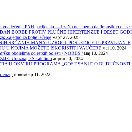
g nivoa lečenja PAH pacijenata — i zašto ne smemo da dopustimo da se 
DAN BORBE PROTIV PLUĆNE HIPERTENZIJE I DESET GOD
: Zajedno za bolje lečenje
март 27, 2025
IH SRČANIH MANA: UZROCI, POSLEDICE I UPRAVLJANJE
JU U KOJIMA MOŽETE ISKORISTITI VAUČERE
мај 10, 2024
dršku obolelima od retkih bolesti / NORBS /
мај 10, 2024
 Upoznajte Seralutinib
април 20, 2024
ERA U OKVIRU PROGRAMA „GOST SANU“ O BUDUĆNOSTI
tenziji
новембар 11, 2022