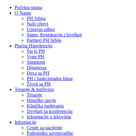
Početna strana
O Nama
PH Srbija
Naši ciljevi
Upravni odbor
Statut, Registracija i Izveštaji
Partneri PH Srbije
Plućna Hipertenzija
Šta je PH
Vrste PH
Simptomi
Dijagnoza
Deca sa PH
PH i funkcionalna klasa
Živeti sa PH
Terapije & Istrživnja
Terapije
Hirurške opcije
Klinička ispitivanja
Izveštaji sa konferencija
Informacije o lekovima
Informacije
Centri za pacijente
Psihološko savetovalište