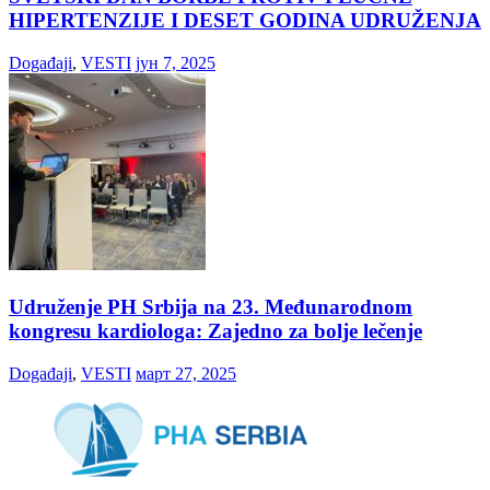
HIPERTENZIJE I DESET GODINA UDRUŽENJA
Događaji
,
VESTI
јун 7, 2025
Udruženje PH Srbija na 23. Međunarodnom
kongresu kardiologa: Zajedno za bolje lečenje
Događaji
,
VESTI
март 27, 2025