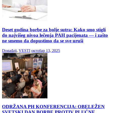
Deset godina borbe za bolje sutra: Kako smo stigli
do najvišeg nivoa lečenja PAH pacijenata — i zašto
ne smemo da dopustimo da se sve uruši
Događaji
,
VESTI
октобар 13, 2025
ODRŽANA PH KONFERENCIJA: OBELEŽEN
SVETSKI DAN BORBE PROTIV PLUĆNE