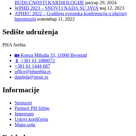
BUDUĆNOSTI KARDIOLOGIJE
јануар 29, 2024
WPHD 2023 – SNOVI I NADA SU JAVA
мај 12, 2023
APHEC 2022 – Godišnja evropska konferencija o plućnoj
hipertenziji
новембар 11, 2022
Sedište udruženja
PHA Serbia
🏡 Kneza Mihaila 33, 11000 Beograd
📱 +381 61 1888072
+381 61 1444 687
office@phserbia.rs
danijela@pesic.rs
Informacije
Sponzori
Partneri PH Srbije
Impresum
Uslovi korišćenja
Mapa sajta