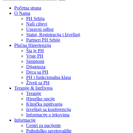
Početna strana
O Nama
PH Srbija
Naši ciljevi
Upravni odbor
Statut, Registracija i Izveštaji
Partneri PH Srbije
Plućna Hipertenzija
Šta je PH
Vrste PH
Simptomi
Dijagnoza
Deca sa PH
PH i funkcionalna klasa
Živeti sa PH
Terapije & Istrživnja
Terapije
Hirurške opcije
Klinička ispitivanja
Izveštaji sa konferencija
Informacije o lekovima
Informacije
Centri za pacijente
Psihološko savetovalište