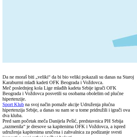
Da ne moraš biti „veliki“ da bi bio veliki pokazali su danas na Staroj
Karaburmi mlađi kadeti OFK Beograda i Voždovca.
Meč poslednjeg kola Lige mlađih kadeta Srbije igrači OFK
Beograda i Voždovca posvetili su osobama obolelim od plućne
hipertenzije.
Sport Klub
na svoj način pomaže akcije Udruženja plućna
hipertenzija Srbije, a danas su nam se u tome pridružili i igrači ova
dva kluba.
Pred sam početak meča Danijela Pešić, predstavnica PH Srbija
„razmenila“ je dresove sa kapitenima OFK i Voždovca, a ispred
udruženja kapitenima uručena i zahvalnica za podizanje svesti