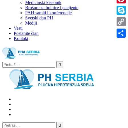
Medicinski kiseonik
Brošure za bolnice i pacijente
Pinter
PAH samiti i konferencije
Svetski dan PH
Skype
Mediji
Vesti
Copy
Postanite član
Kontakt
Link
Share