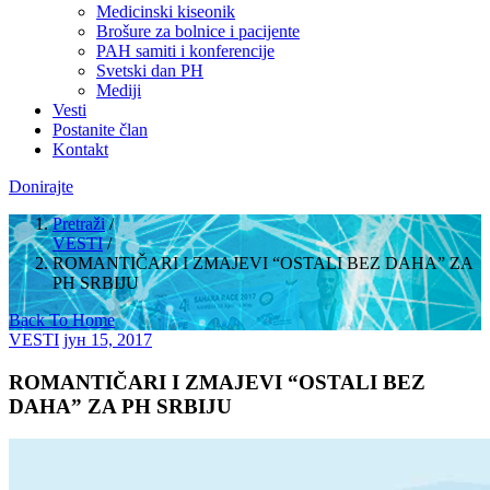
Medicinski kiseonik
Brošure za bolnice i pacijente
PAH samiti i konferencije
Svetski dan PH
Mediji
Vesti
Postanite član
Kontakt
Donirajte
Pretraži
/
VESTI
/
ROMANTIČARI I ZMAJEVI “OSTALI BEZ DAHA” ZA
PH SRBIJU
Back To Home
VESTI
јун 15, 2017
ROMANTIČARI I ZMAJEVI “OSTALI BEZ
DAHA” ZA PH SRBIJU