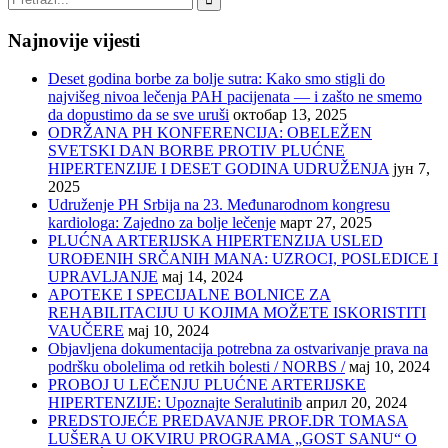
Najnovije vijesti
Deset godina borbe za bolje sutra: Kako smo stigli do
najvišeg nivoa lečenja PAH pacijenata — i zašto ne smemo
da dopustimo da se sve uruši
октобар 13, 2025
ODRŽANA PH KONFERENCIJA: OBELEŽEN
SVETSKI DAN BORBE PROTIV PLUĆNE
HIPERTENZIJE I DESET GODINA UDRUŽENJA
јун 7,
2025
Udruženje PH Srbija na 23. Međunarodnom kongresu
kardiologa: Zajedno za bolje lečenje
март 27, 2025
PLUĆNA ARTERIJSKA HIPERTENZIJA USLED
UROĐENIH SRČANIH MANA: UZROCI, POSLEDICE I
UPRAVLJANJE
мај 14, 2024
APOTEKE I SPECIJALNE BOLNICE ZA
REHABILITACIJU U KOJIMA MOŽETE ISKORISTITI
VAUČERE
мај 10, 2024
Objavljena dokumentacija potrebna za ostvarivanje prava na
podršku obolelima od retkih bolesti / NORBS /
мај 10, 2024
PROBOJ U LEČENJU PLUĆNE ARTERIJSKE
HIPERTENZIJE: Upoznajte Seralutinib
април 20, 2024
PREDSTOJEĆE PREDAVANJE PROF.DR TOMASA
LUŠERA U OKVIRU PROGRAMA „GOST SANU“ O