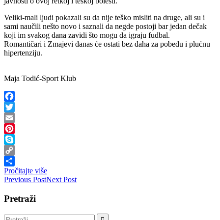
javnosti o ovoj retkoj i teškoj bolesti.
Veliki-mali ljudi pokazali su da nije teško misliti na druge, ali su i
sami naučili nešto novo i saznali da negde postoji bar jedan dečak
koji im svakog dana zavidi što mogu da igraju fudbal.
Romantičari i Zmajevi danas će ostati bez daha za pobedu i plućnu
hipertenziju.
Maja Todić-Sport Klub
Facebook
Twitter
Email
Pinterest
Skype
Copy
Pročitajte više
Link
Share
Previous Post
Next Post
Pretraži