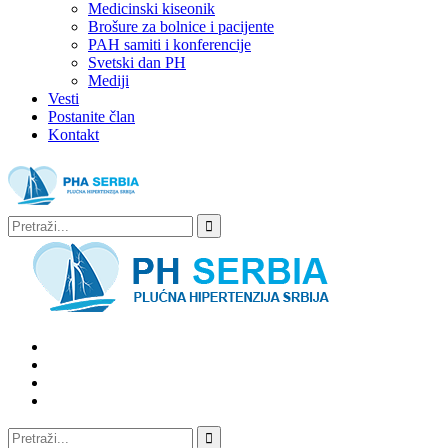
Medicinski kiseonik
Brošure za bolnice i pacijente
PAH samiti i konferencije
Svetski dan PH
Mediji
Vesti
Postanite član
Kontakt