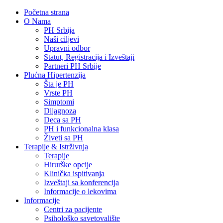
Početna strana
O Nama
PH Srbija
Naši ciljevi
Upravni odbor
Statut, Registracija i Izveštaji
Partneri PH Srbije
Plućna Hipertenzija
Šta je PH
Vrste PH
Simptomi
Dijagnoza
Deca sa PH
PH i funkcionalna klasa
Živeti sa PH
Terapije & Istrživnja
Terapije
Hirurške opcije
Klinička ispitivanja
Izveštaji sa konferencija
Informacije o lekovima
Informacije
Centri za pacijente
Psihološko savetovalište