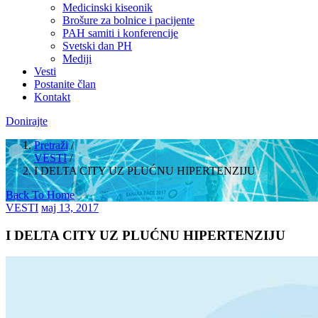
Medicinski kiseonik
Brošure za bolnice i pacijente
PAH samiti i konferencije
Svetski dan PH
Mediji
Vesti
Postanite član
Kontakt
Donirajte
Pretraži
/
VESTI
/
I DELTA CITY UZ PLUĆNU HIPERTENZIJU
Back To Home
VESTI
мај 13, 2017
I DELTA CITY UZ PLUĆNU HIPERTENZIJU