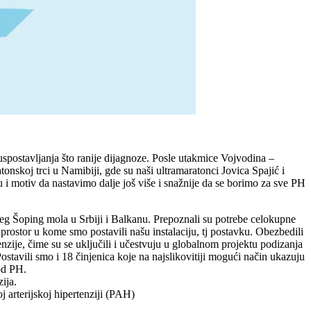
uspostavljanja što ranije dijagnoze. Posle utakmice Vojvodina –
nskoj trci u Namibiji, gde su naši ultramaratonci Jovica Spajić i
 i motiv da nastavimo dalje još više i snažnije da se borimo za sve PH
g Šoping mola u Srbiji i Balkanu. Prepoznali su potrebe celokupne
rostor u kome smo postavili našu instalaciju, tj postavku. Obezbedili
zije, čime su se uključili i učestvuju u globalnom projektu podizanja
stavili smo i 18 činjenica koje na najslikovitiji mogući način ukazuju
 od PH.
ija.
 arterijskoj hipertenziji (PAH)