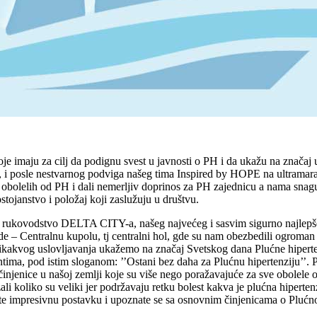
je imaju za cilj da podignu svest u javnosti o PH i da ukažu na značaj 
, i posle nestvarnog podviga našeg tima Inspired by HOPE na ultramarato
 obolelih od PH i dali nemerljiv doprinos za PH zajednicu a nama snagu
stojanstvo i položaj koji zaslužuju u društvu.
 i rukovodstvo DELTA CITY-a, našeg najvećeg i sasvim sigurno najlepše
 – Centralnu kupolu, tj centralni hol, gde su nam obezbedili ogroman p
z ikakvog uslovljavanja ukažemo na značaj Svetskog dana Plućne hiperten
tima, pod istim sloganom: ’’Ostani bez daha za Plućnu hipertenziju’’. Po
 činjenice u našoj zemlji koje su više nego poražavajuće za sve obolele
 koliko su veliki jer podržavaju retku bolest kakva je plućna hipertenz
e impresivnu postavku i upoznate se sa osnovnim činjenicama o Plućnoj