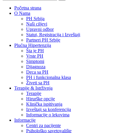
Početna strana
O Nama
PH Srbija
Naši ciljevi
Upravni odbor
Statut, Registracija i Izveštaji
Partneri PH Srbije
Plućna Hipertenzija
Šta je PH
Vrste PH
Simptomi
Dijagnoza
Deca sa PH
PH i funkcionalna klasa
Živeti sa PH
Terapije & Istrživnja
Terapije
Hirurške opcije
Klinička ispitivanja
Izveštaji sa konferencija
Informacije o lekovima
Informacije
Centri za pacijente
Psihološko savetovalište