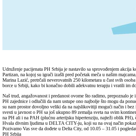
Udruženje pacijenata PH Srbija je nastavilo sa sprovođenjem akcija ko
Partizan, na kojoj su igrači izašli pred početak meča u našim majcama
Marina Lazić, pretrčali neverovatnih 250 kilometara u čast svih osoba
borce u Srbiji, kako bi konačno dobili adekvatnu terapju i vratili im do
Naš trud, angažovanost i predanost ovome što radimo, prepoznalo je
PH zajednice i odlučili da nam ustupe ono najbolje što mogu da ponude
su nam prostor dovoljno veliki da na najslikovitiji mogući način i be
svesti u javnost o PH sa još ukupno 89 zemalja sveta na svim kontinen
na PH ali i na PAH (plućnu arterijsku hipertenziju, najteži oblik PH),
Hvala divnim ljudima u DELTA CITY-ju, koji su na ovaj način pokazali
Pozivamo Vas sve da dođete u Delta City, od 10.05 – 31.05 i pogledat
PH Srbija