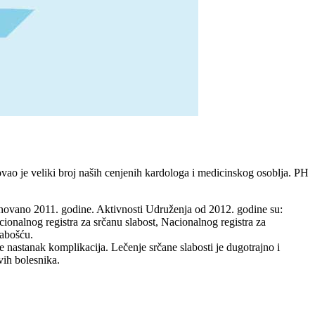
ovao je veliki broj naših cenjenih kardologa i medicinskog osoblja. PH
osnovano 2011. godine. Aktivnosti Udruženja od 2012. godine su:
ionalnog registra za srčanu slabost, Nacionalnog registra za
labošću.
že nastanak komplikacija. Lečenje srčane slabosti je dugotrajno i
vih bolesnika.