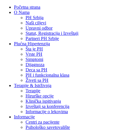
Početna strana
O Nama
PH Srbija
Naši ciljevi
Upravni odbor
Statut, Registracija i Izveštaji
Partneri PH Srbije
Plućna Hipertenzija
Šta je PH
Vrste PH
Simptomi
Dijagnoza
Deca sa PH
PH i funkcionalna klasa
Živeti sa PH
Terapije & Istrživnja
Terapije
Hirurške opcije
Klinička ispitivanja
Izveštaji sa konferencija
Informacije o lekovima
Informacije
Centri za pacijente
Psihološko savetovalište