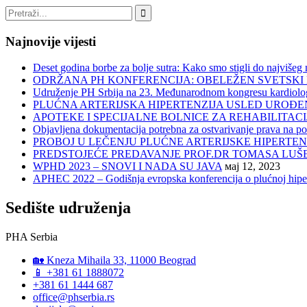
Najnovije vijesti
Deset godina borbe za bolje sutra: Kako smo stigli do najviše
ODRŽANA PH KONFERENCIJA: OBELEŽEN SVETSKI 
Udruženje PH Srbija na 23. Međunarodnom kongresu kardiologa
PLUĆNA ARTERIJSKA HIPERTENZIJA USLED UROĐEN
APOTEKE I SPECIJALNE BOLNICE ZA REHABILITACI
Objavljena dokumentacija potrebna za ostvarivanje prava na po
PROBOJ U LEČENJU PLUĆNE ARTERIJSKE HIPERTENZIJE:
PREDSTOJEĆE PREDAVANJE PROF.DR TOMASA LUŠ
WPHD 2023 – SNOVI I NADA SU JAVA
мај 12, 2023
APHEC 2022 – Godišnja evropska konferencija o plućnoj hiper
Sedište udruženja
PHA Serbia
🏡 Kneza Mihaila 33, 11000 Beograd
📱 +381 61 1888072
+381 61 1444 687
office@phserbia.rs