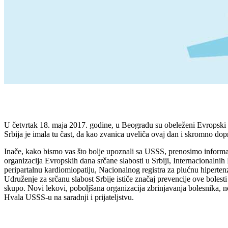
U četvrtak 18. maja 2017. godine, u Beogradu su obeleženi Evropski da
Srbija je imala tu čast, da kao zvanica uveliča ovaj dan i skromno do
Inače, kako bismo vas što bolje upoznali sa USSS, prenosimo informa
organizacija Evropskih dana srčane slabosti u Srbiji, Internacionalni
peripartalnu kardiomiopatiju, Nacionalnog registra za plućnu hiperte
Udruženje za srčanu slabost Srbije ističe značaj prevencije ove bolest
skupo. Novi lekovi, poboljšana organizacija zbrinjavanja bolesnika, n
Hvala USSS-u na saradnji i prijateljstvu.