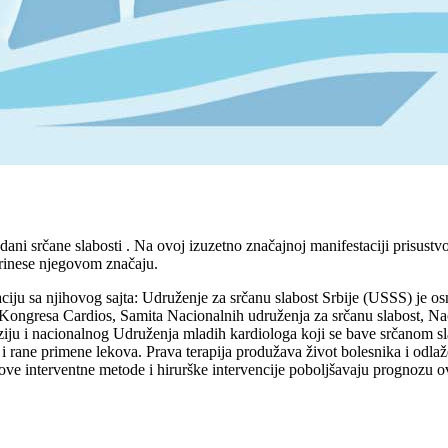
ni srčane slabosti . Na ovoj izuzetno značajnoj manifestaciji prisustv
prinese njegovom značaju.
ciju sa njihovog sajta: Udruženje za srčanu slabost Srbije (USSS) je 
h Kongresa Cardios, Samita Nacionalnih udruženja za srčanu slabost, Nac
nziju i nacionalnog Udruženja mladih kardiologa koji se bave srčanom s
i i rane primene lekova. Prava terapija produžava život bolesnika i odla
ove interventne metode i hirurške intervencije poboljšavaju prognozu o