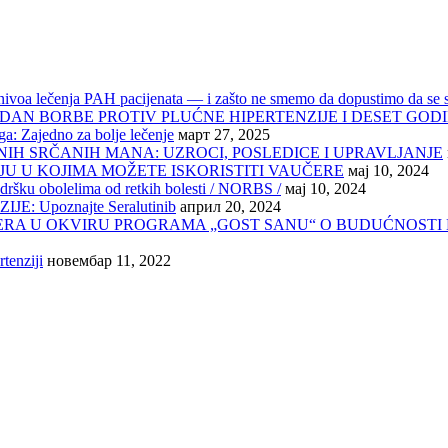
g nivoa lečenja PAH pacijenata — i zašto ne smemo da dopustimo da se 
DAN BORBE PROTIV PLUĆNE HIPERTENZIJE I DESET GOD
: Zajedno za bolje lečenje
март 27, 2025
IH SRČANIH MANA: UZROCI, POSLEDICE I UPRAVLJANJE
JU U KOJIMA MOŽETE ISKORISTITI VAUČERE
мај 10, 2024
dršku obolelima od retkih bolesti / NORBS /
мај 10, 2024
 Upoznajte Seralutinib
април 20, 2024
ERA U OKVIRU PROGRAMA „GOST SANU“ O BUDUĆNOSTI
tenziji
новембар 11, 2022