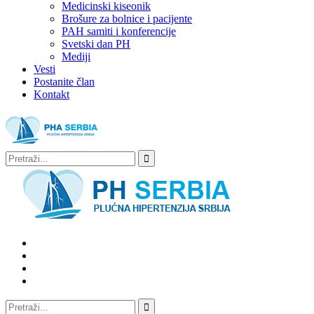
Medicinski kiseonik
Brošure za bolnice i pacijente
PAH samiti i konferencije
Svetski dan PH
Mediji
Vesti
Postanite član
Kontakt