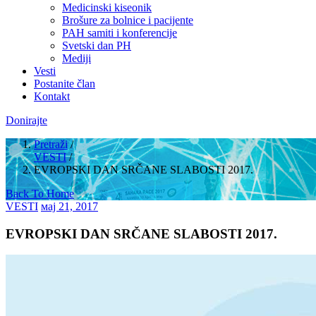
Medicinski kiseonik
Brošure za bolnice i pacijente
PAH samiti i konferencije
Svetski dan PH
Mediji
Vesti
Postanite član
Kontakt
Donirajte
Pretraži
/
VESTI
/
EVROPSKI DAN SRČANE SLABOSTI 2017.
Back To Home
VESTI
мај 21, 2017
EVROPSKI DAN SRČANE SLABOSTI 2017.