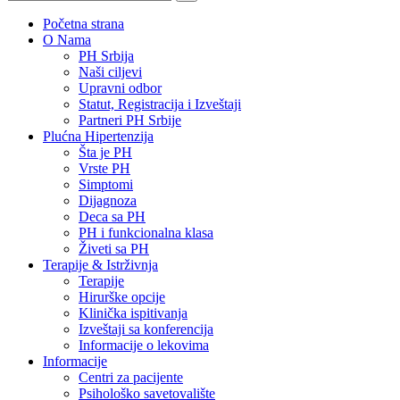
Početna strana
O Nama
PH Srbija
Naši ciljevi
Upravni odbor
Statut, Registracija i Izveštaji
Partneri PH Srbije
Plućna Hipertenzija
Šta je PH
Vrste PH
Simptomi
Dijagnoza
Deca sa PH
PH i funkcionalna klasa
Živeti sa PH
Terapije & Istrživnja
Terapije
Hirurške opcije
Klinička ispitivanja
Izveštaji sa konferencija
Informacije o lekovima
Informacije
Centri za pacijente
Psihološko savetovalište