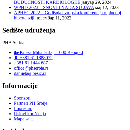
BUDUĆNOSTI KARDIOLOGIJE
јануар 29, 2024
WPHD 2023 – SNOVI I NADA SU JAVA
мај 12, 2023
APHEC 2022 – Godišnja evropska konferencija o plućnoj
hipertenziji
новембар 11, 2022
Sedište udruženja
PHA Serbia
🏡 Kneza Mihaila 33, 11000 Beograd
📱 +381 61 1888072
+381 61 1444 687
office@phserbia.rs
danijela@pesic.rs
Informacije
Sponzori
Partneri PH Srbije
Impresum
Uslovi korišćenja
Mapa sajta