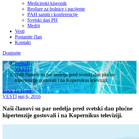
Medicinski kiseonik
Brošure za bolnice i pacijente
PAH samiti i konferencije
Svetski dan PH
Mediji
Vesti
Postanite član
Kontakt
Donirajte
Pretraži
/
VESTI
/
Naši članovi su par nedelja pred svetski dan plućne
hipertenzije gostovali i na Kopernikus televiziji.
Back To Home
VESTI
мај 6, 2016
Naši članovi su par nedelja pred svetski dan plućne
hipertenzije gostovali i na Kopernikus televiziji.