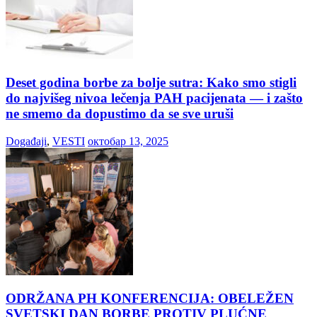
Deset godina borbe za bolje sutra: Kako smo stigli
do najvišeg nivoa lečenja PAH pacijenata — i zašto
ne smemo da dopustimo da se sve uruši
Događaji
,
VESTI
октобар 13, 2025
ODRŽANA PH KONFERENCIJA: OBELEŽEN
SVETSKI DAN BORBE PROTIV PLUĆNE