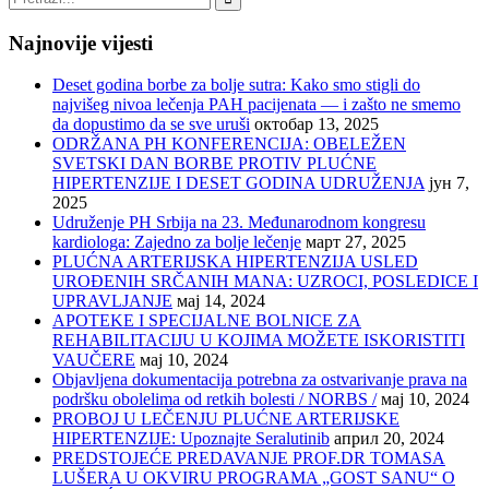
Najnovije vijesti
Deset godina borbe za bolje sutra: Kako smo stigli do
najvišeg nivoa lečenja PAH pacijenata — i zašto ne smemo
da dopustimo da se sve uruši
октобар 13, 2025
ODRŽANA PH KONFERENCIJA: OBELEŽEN
SVETSKI DAN BORBE PROTIV PLUĆNE
HIPERTENZIJE I DESET GODINA UDRUŽENJA
јун 7,
2025
Udruženje PH Srbija na 23. Međunarodnom kongresu
kardiologa: Zajedno za bolje lečenje
март 27, 2025
PLUĆNA ARTERIJSKA HIPERTENZIJA USLED
UROĐENIH SRČANIH MANA: UZROCI, POSLEDICE I
UPRAVLJANJE
мај 14, 2024
APOTEKE I SPECIJALNE BOLNICE ZA
REHABILITACIJU U KOJIMA MOŽETE ISKORISTITI
VAUČERE
мај 10, 2024
Objavljena dokumentacija potrebna za ostvarivanje prava na
podršku obolelima od retkih bolesti / NORBS /
мај 10, 2024
PROBOJ U LEČENJU PLUĆNE ARTERIJSKE
HIPERTENZIJE: Upoznajte Seralutinib
април 20, 2024
PREDSTOJEĆE PREDAVANJE PROF.DR TOMASA
LUŠERA U OKVIRU PROGRAMA „GOST SANU“ O