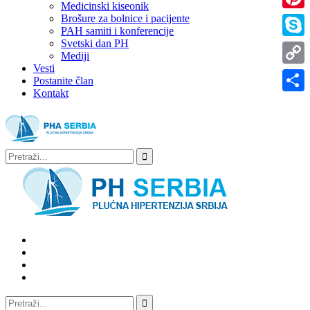
Medicinski kiseonik
Brošure za bolnice i pacijente
Pinter
PAH samiti i konferencije
Svetski dan PH
Skype
Mediji
Vesti
Copy
Postanite član
Kontakt
Link
Share