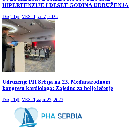
HIPERTENZIJE I DESET GODINA UDRUŽENJA
Događaji
,
VESTI
јун 7, 2025
Udruženje PH Srbija na 23. Međunarodnom
kongresu kardiologa: Zajedno za bolje lečenje
Događaji
,
VESTI
март 27, 2025