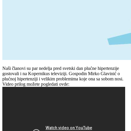
Naši članovi su par nedelja pred svetski dan plućne hipertenzije
gostovali i na Kopernikus televiziji. Gospodin Mirko Glavinić o
plućnoj hipertenziji i velikim problemima koje ona sa sobom nosi.
Video prilog možete pogledati ovde: