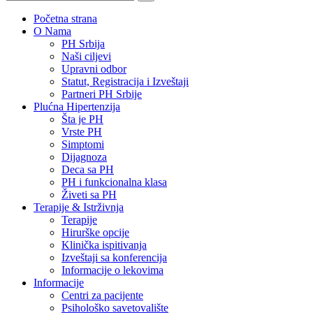
Početna strana
O Nama
PH Srbija
Naši ciljevi
Upravni odbor
Statut, Registracija i Izveštaji
Partneri PH Srbije
Plućna Hipertenzija
Šta je PH
Vrste PH
Simptomi
Dijagnoza
Deca sa PH
PH i funkcionalna klasa
Živeti sa PH
Terapije & Istrživnja
Terapije
Hirurške opcije
Klinička ispitivanja
Izveštaji sa konferencija
Informacije o lekovima
Informacije
Centri za pacijente
Psihološko savetovalište