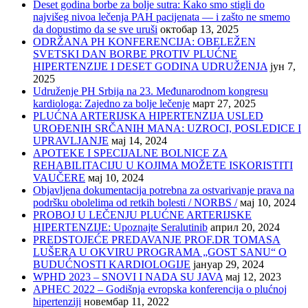
Deset godina borbe za bolje sutra: Kako smo stigli do
najvišeg nivoa lečenja PAH pacijenata — i zašto ne smemo
da dopustimo da se sve uruši
октобар 13, 2025
ODRŽANA PH KONFERENCIJA: OBELEŽEN
SVETSKI DAN BORBE PROTIV PLUĆNE
HIPERTENZIJE I DESET GODINA UDRUŽENJA
јун 7,
2025
Udruženje PH Srbija na 23. Međunarodnom kongresu
kardiologa: Zajedno za bolje lečenje
март 27, 2025
PLUĆNA ARTERIJSKA HIPERTENZIJA USLED
UROĐENIH SRČANIH MANA: UZROCI, POSLEDICE I
UPRAVLJANJE
мај 14, 2024
APOTEKE I SPECIJALNE BOLNICE ZA
REHABILITACIJU U KOJIMA MOŽETE ISKORISTITI
VAUČERE
мај 10, 2024
Objavljena dokumentacija potrebna za ostvarivanje prava na
podršku obolelima od retkih bolesti / NORBS /
мај 10, 2024
PROBOJ U LEČENJU PLUĆNE ARTERIJSKE
HIPERTENZIJE: Upoznajte Seralutinib
април 20, 2024
PREDSTOJEĆE PREDAVANJE PROF.DR TOMASA
LUŠERA U OKVIRU PROGRAMA „GOST SANU“ O
BUDUĆNOSTI KARDIOLOGIJE
јануар 29, 2024
WPHD 2023 – SNOVI I NADA SU JAVA
мај 12, 2023
APHEC 2022 – Godišnja evropska konferencija o plućnoj
hipertenziji
новембар 11, 2022