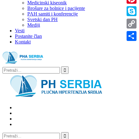
Medicinski kiseonik
Brošure za bolnice i pacijente
Pinter
PAH samiti i konferencije
Svetski dan PH
Skype
Mediji
Vesti
Copy
Postanite član
Kontakt
Link
Share