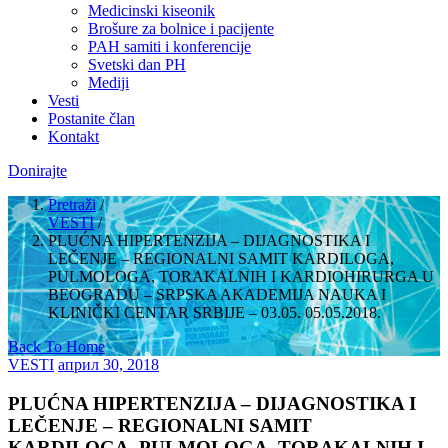
Medicinski kiseonik
Brošure za bolnice i pacijente
PAH samiti i konferencije
Svetski dan PH
Mediji
Vesti
Postanite član
Kontakt
Donirajte
Pretraži
/
VESTI
/
PLUĆNA HIPERTENZIJA – DIJAGNOSTIKA I
LEČENJE – REGIONALNI SAMIT KARDILOGA,
PULMOLOGA, TORAKALNIH I KARDIOHIRURGA U
BEOGRADU – SRPSKA AKADEMIJA NAUKA I
KLINIČKI CENTAR SRBIJE – 03.05. 05.05.2018.
Back To Home
VESTI
април 30, 2018
PLUĆNA HIPERTENZIJA – DIJAGNOSTIKA I
LEČENJE – REGIONALNI SAMIT
KARDILOGA, PULMOLOGA, TORAKALNIH I