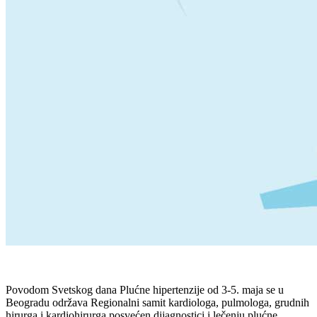
Povodom Svetskog dana Plućne hipertenzije od 3-5. maja se u
Beogradu održava Regionalni samit kardiologa, pulmologa, grudnih
hirurga i kardiohirurga posvećen dijagnostici i lečenju plućne