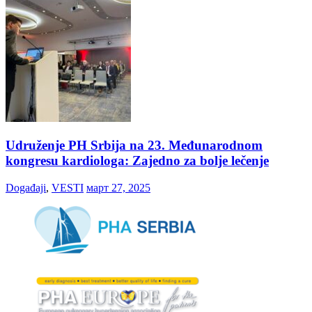
Udruženje PH Srbija na 23. Međunarodnom
kongresu kardiologa: Zajedno za bolje lečenje
Događaji
,
VESTI
март 27, 2025