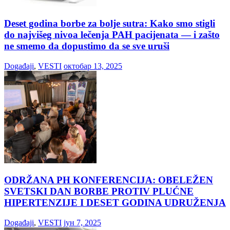
Deset godina borbe za bolje sutra: Kako smo stigli
do najvišeg nivoa lečenja PAH pacijenata — i zašto
ne smemo da dopustimo da se sve uruši
Događaji
,
VESTI
октобар 13, 2025
ODRŽANA PH KONFERENCIJA: OBELEŽEN
SVETSKI DAN BORBE PROTIV PLUĆNE
HIPERTENZIJE I DESET GODINA UDRUŽENJA
Događaji
,
VESTI
јун 7, 2025