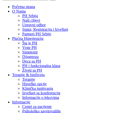
Početna strana
O Nama
PH Srbija
Naši ciljevi
Upravni odbor
Statut, Registracija i Izveštaji
Partneri PH Srbije
Plućna Hipertenzija
Šta je PH
Vrste PH
Simptomi
Dijagnoza
Deca sa PH
PH i funkcionalna klasa
Živeti sa PH
Terapije & Istrživnja
Terapije
Hirurške opcije
Klinička ispitivanja
Izveštaji sa konferencija
Informacije o lekovima
Informacije
Centri za pacijente
Psihološko savetovalište