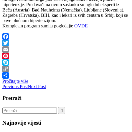
hipertenzije. Predavači na ovom sastanku su ugledni eksperti iz
Beča (Austria), Bad Nauheima (Nemačka), Ljubljane (Slovenija),
Zagreba (Hrvatska), BIH, kao i lekari iz svih centara u Srbiji koji se
bave plućnom hipertenzijom.
Kompletan program samita pogledajte
OVDE
Facebook
Twitter
Email
Pinterest
Skype
Copy
Pročitajte više
Link
Share
Previous Post
Next Post
Pretraži
Najnovije vijesti