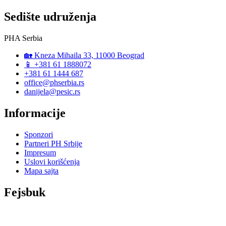
Sedište udruženja
PHA Serbia
🏡 Kneza Mihaila 33, 11000 Beograd
📱 +381 61 1888072
+381 61 1444 687
office@phserbia.rs
danijela@pesic.rs
Informacije
Sponzori
Partneri PH Srbije
Impresum
Uslovi korišćenja
Mapa sajta
Fejsbuk